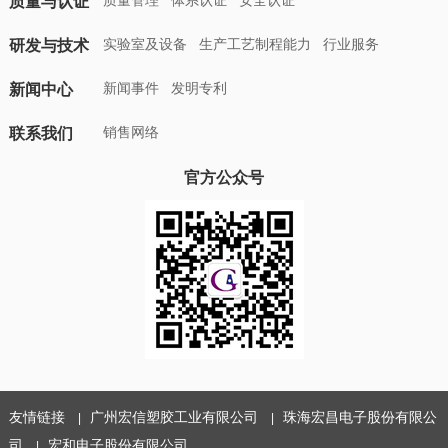
质量与认证
实验室及设备
生产工艺制程能力
行业服务
研发与技术
新闻事件
发明专利
新闻中心
销售网络
联系我们
官方公众号
友情链接
广州宏信塑胶工业有限公司
珠海宏昌电子股份有限公
司
宏和电子股份有限公司