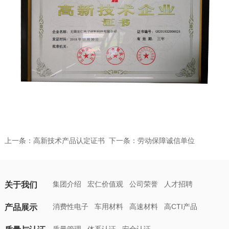
上一条：
高新技术产品认定证书
下一条：
劳动保障诚信单位
集团介绍
宏仁价值观
公司荣誉
人才招聘
关于我们
消费性电子
车用材料
高速材料
高CTI产品
产品展示
质量管理
体系认证
安全认证