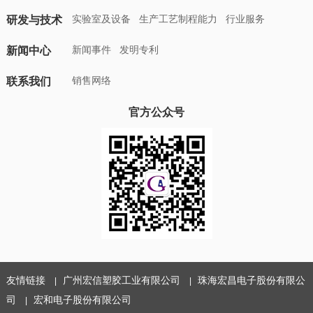
实验室及设备
生产工艺制程能力
行业服务
研发与技术
新闻事件
发明专利
新闻中心
销售网络
联系我们
官方公众号
友情链接
广州宏信塑胶工业有限公司
珠海宏昌电子股份有限公
司
宏和电子股份有限公司