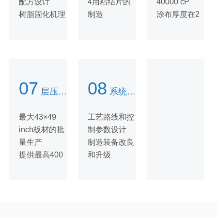
配方设计
4用粘结片的
40000 cP
树脂固化机理
制造
涂布厚度在2
研究
满足各类电子
到150 um
级玻璃纤维
布，最薄能满
足
1017型号超
07
08
薄粘结片的制
层压能力
系统的覆铜板工程化技术开发
造
最大43×49
工艺路线和控
inch板材的批
制参数设计
量生产
制造装备改良
提供最高400
和升级
℃的层压温度
节能降耗方案
控制，最高面
设计
压
系统解决方案
120 kg/cm 的