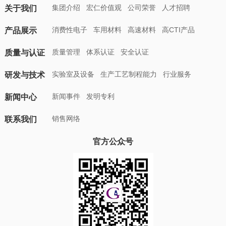
压力控制
集团介绍
宏仁价值观
公司荣誉
人才招聘
关于我们
400 ℃高温辊
压机
消费性电子
车用材料
高速材料
高CTI产品
产品展示
质量管理
体系认证
安全认证
质量与认证
实验室及设备
生产工艺制程能力
行业服务
研发与技术
新闻事件
发明专利
新闻中心
销售网络
联系我们
官方公众号