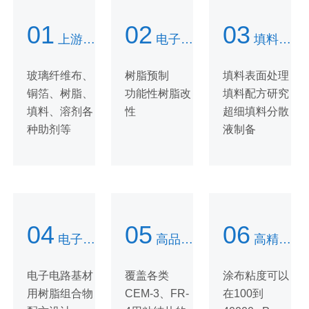
01
02
03
上游原材料应用试验和全面评估
电子电路基材用树脂研究
填料应用研究
玻璃纤维布、
树脂预制
填料表面处理
铜箔、树脂、
功能性树脂改
填料配方研究
填料、溶剂各
性
超细填料分散
种助剂等
液制备
04
05
06
电子电路基材配方设计
高品质粘结片制造能力
高精度涂覆能力，各类金属箔
电子电路基材
覆盖各类
涂布粘度可以
用树脂组合物
CEM-3、FR-
在100到